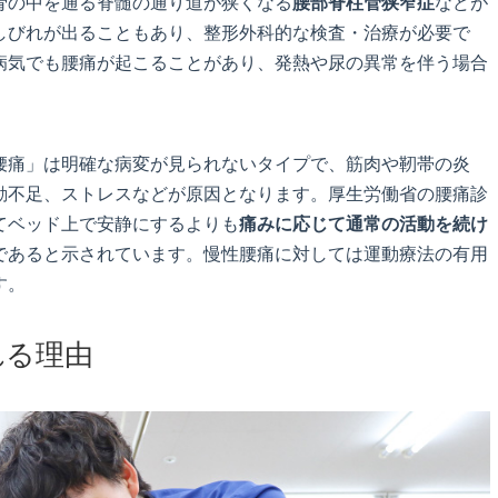
骨の中を通る脊髄の通り道が狭くなる
腰部脊柱管狭窄症
などが
しびれが出ることもあり、整形外科的な検査・治療が必要で
病気でも腰痛が起こることがあり、発熱や尿の異常を伴う場合
腰痛」は明確な病変が見られないタイプで、筋肉や靭帯の炎
動不足、ストレスなどが原因となります。厚生労働省の腰痛診
てベッド上で安静にするよりも
痛みに応じて通常の活動を続け
であると示されています。慢性腰痛に対しては運動療法の有用
す。
れる理由