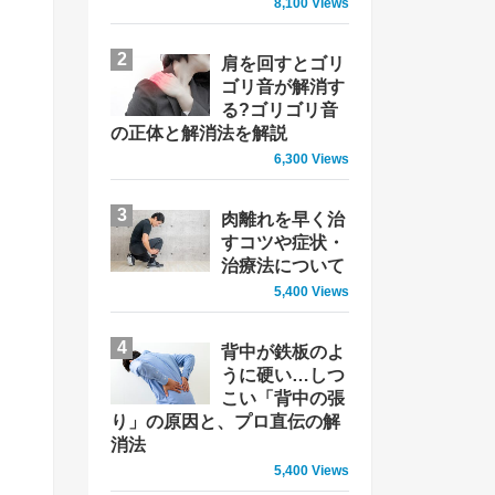
8,100 Views
肩を回すとゴリ
ゴリ音が解消す
る?ゴリゴリ音
の正体と解消法を解説
6,300 Views
肉離れを早く治
すコツや症状・
治療法について
5,400 Views
背中が鉄板のよ
うに硬い…しつ
こい「背中の張
り」の原因と、プロ直伝の解
消法
5,400 Views