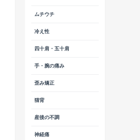
ムチウチ
冷え性
四十肩・五十肩
手・腕の痛み
歪み矯正
猫背
産後の不調
神経痛