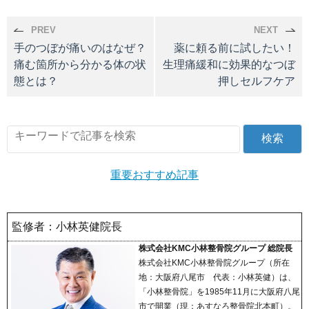
PREV
NEXT
手のつぼが痛いのはなぜ？
薬に頼る前に試したい！
痛む箇所から分かる体の状
生理痛緩和に効果的なつぼ
態とは？
押しセルフケア
重要おすすめ記事
監修者：小林英健院長
株式会社KMC小林整骨院グループ 総院長
株式会社KMC小林整骨院グループ（所在
地：大阪府八尾市 代表：小林英健）は、
「小林整骨院」を1985年11月に大阪府八尾
市で開業（現：あすなろ整骨院北本町）。