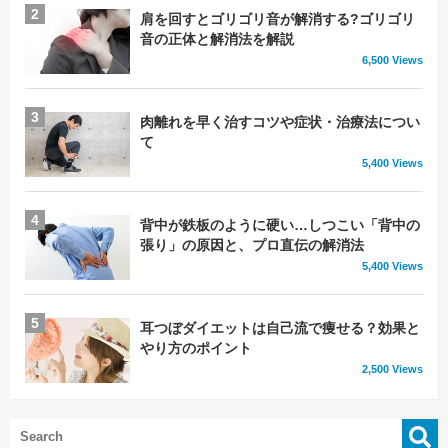
肩を回すとゴリゴリ音が解消する?ゴリゴリ
音の正体と解消法を解説
6,500 Views
肉離れを早く治すコツや症状・治療法につい
て
5,400 Views
背中が鉄板のように硬い…しつこい「背中の
張り」の原因と、プロ直伝の解消法
5,400 Views
耳つぼダイエットは自己流で痩せる？効果と
やり方のポイント
2,500 Views
検