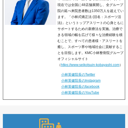
現在では全国に48店舗展開し、全グループ
院の延べ来院患者数は1350万人を超えてい
ます。「小林式矯正法 (旧名：スポーツ活
法)」というトップアスリートの心身ともに
サポートするための新療法を実施。治療で
きる領域の幅を広げて様々な治療経験を積
むことで、すべての患者様・アスリートを
癒し、スポーツ界や地域社会に貢献するこ
とを目指します。KMC小林整骨院グループ
オフィシャルサイト
（
https://www.seikotsuin-kobayashi.com
）
小林英健院長のTwitter
小林英健院長のInstagram
小林英健院長のfacebook
小林英健院長のYouTube