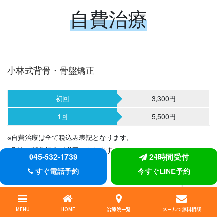
自費治療
小林式背骨・骨盤矯正
初回
3,300円
1回
5,500円
※自費治療は全て税込み表記となります。
※別途一部負担金が必要となります。
045-532-1739
24時間受付
※施術時間の目安は10～15分
すぐ電話予約
今すぐLINE予約
鍼灸実費
MENU
HOME
治療院一覧
メールで無料相談
Home
Calendar
Blog
Gallery
Address